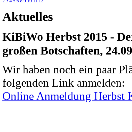
2
3
4
5
6
8
9
10
11
12
Aktuelles
KiBiWo Herbst 2015 - Der
großen Botschaften
, 24.0
Wir haben noch ein paar Plä
folgenden Link anmelden:
Online Anmeldung Herbst