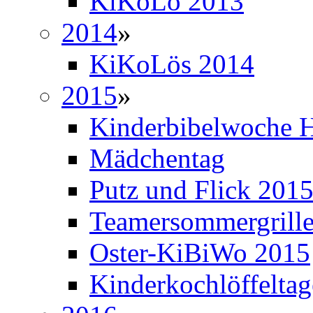
KiKoLö 2013
2014
»
KiKoLös 2014
2015
»
Kinderbibelwoche H
Mädchentag
Putz und Flick 201
Teamersommergrill
Oster-KiBiWo 2015
Kinderkochlöffelta