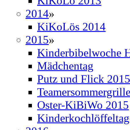
KiKoLö 2013
2014
»
KiKoLös 2014
2015
»
Kinderbibelwoche H
Mädchentag
Putz und Flick 201
Teamersommergrill
Oster-KiBiWo 2015
Kinderkochlöffelta